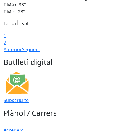
T.Màx: 33°
T
T.Min: 23°
T
Tarda
1
2
Anterior
Següent
Butlletí digital
Subscriu-te
Plànol / Carrers
Accedeix