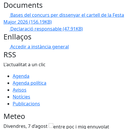
Documents
Bases del concurs per dissenyar el cartell de la Festa
Major 2026
(156.19KB)
Declaració responsable
(47.91KB)
Enllaços
Accedir a instància general
RSS
L'actualitat a un clic
Agenda
Agenda política
Avisos
Notícies
Publicacions
Meteo
Divendres, 7 d’agost
D