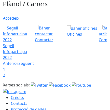
Plànol / Carrers
Accedeix
Oficines
Contactar
Com a
Segell
Infoparticipa
2022
Anterior
Següent
1
2
Xarxes socials:
Crèdits
Contactar
Protecció de dades