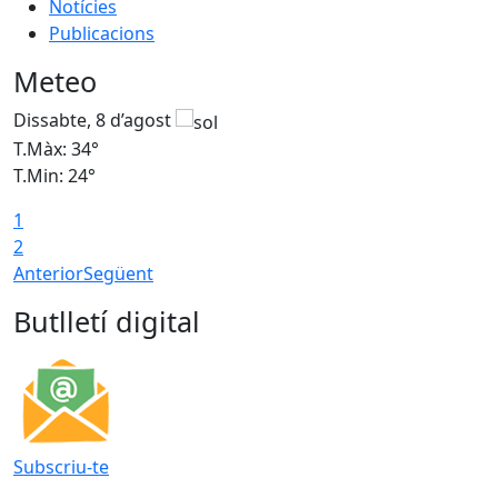
Notícies
Publicacions
Meteo
Dissabte, 8 d’agost
D
T.Màx: 34°
T
T.Min: 24°
T
1
2
Anterior
Següent
Butlletí digital
Subscriu-te