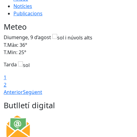
Notícies
Publicacions
Meteo
Diumenge, 9 d’agost
D
T.Màx: 36°
T
T.Min: 25°
T
Tarda
T
1
2
Anterior
Següent
Butlletí digital