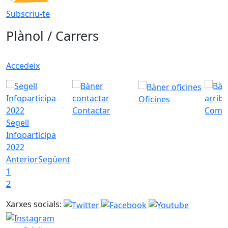
Subscriu-te
Plànol / Carrers
Accedeix
Oficines
Contactar
Com a
Segell
Infoparticipa
2022
Anterior
Següent
1
2
Xarxes socials: