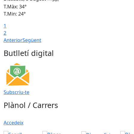
T.Màx: 34°
T
T.Min: 24°
T
1
2
Anterior
Següent
Butlletí digital
Subscriu-te
Plànol / Carrers
Accedeix