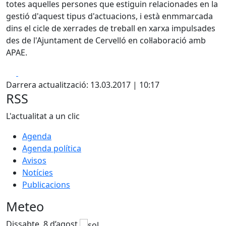
totes aquelles persones que estiguin relacionades en la
gestió d'aquest tipus d'actuacions, i està enmmarcada
dins el cicle de xerrades de treball en xarxa impulsades
des de l'Ajuntament de Cervelló en col·laboració amb
APAE.
Facebook
X
Darrera actualització: 13.03.2017 | 10:17
RSS
L'actualitat a un clic
Agenda
Agenda política
Avisos
Notícies
Publicacions
Meteo
Dissabte, 8 d’agost
D