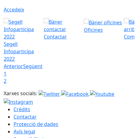
Accedeix
Oficines
Contactar
Com a
Segell
Infoparticipa
2022
Anterior
Següent
1
2
Xarxes socials:
Crèdits
Contactar
Protecció de dades
Avís legal