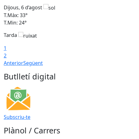
Dijous, 6 d’agost
D
T.Màx: 33°
T
T.Min: 24°
T
Tarda
1
2
Anterior
Següent
Butlletí digital
Subscriu-te
Plànol / Carrers