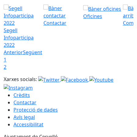
Oficines
Contactar
Com a
Segell
Infoparticipa
2022
Anterior
Següent
1
2
Xarxes socials:
Crèdits
Contactar
Protecció de dades
Avís legal
Accessibilitat
Ajuntament de Cervelló