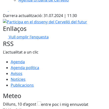
Agenda Urbana de Cervelló
Facebook
X
Darrera actualització: 31.07.2024 | 11:30
Participa en el disseny del Cervelló del futur
Enllaços
Vull omplir l'enquesta
RSS
L'actualitat a un clic
Agenda
Agenda política
Avisos
Notícies
Publicacions
Meteo
Dilluns, 10 d’agost
D