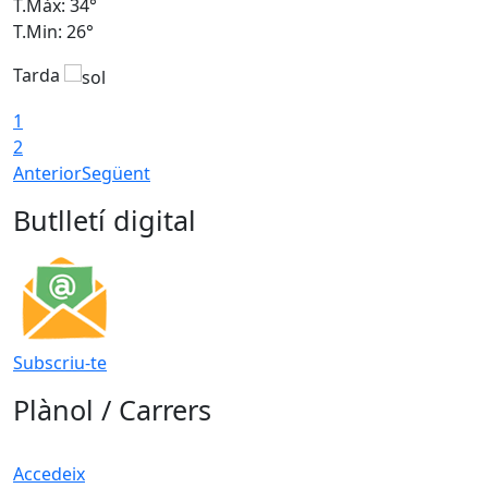
T.Màx: 34°
T
T.Min: 26°
T
Tarda
T
1
2
Anterior
Següent
Butlletí digital
Subscriu-te
Plànol / Carrers
Accedeix