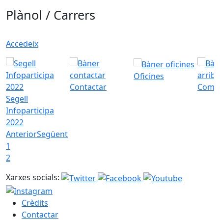
Plànol / Carrers
Accedeix
Oficines
Contactar
Com a
Segell
Infoparticipa
2022
Anterior
Següent
1
2
Xarxes socials:
Crèdits
Contactar