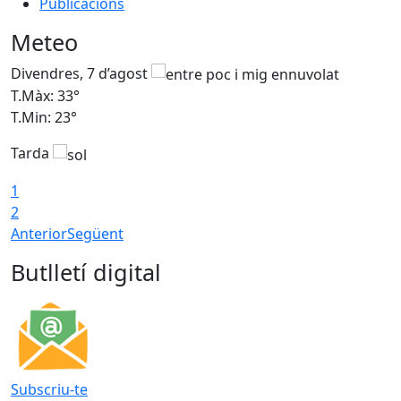
Publicacions
Meteo
Divendres, 7 d’agost
D
T.Màx: 33°
T
T.Min: 23°
T
Tarda
1
2
Anterior
Següent
Butlletí digital
Subscriu-te