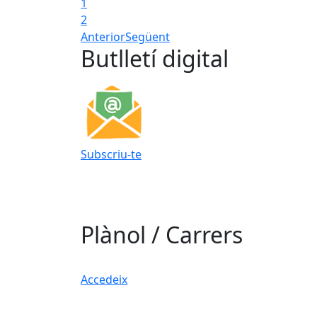
1
2
Anterior
Següent
Butlletí digital
Subscriu-te
Plànol / Carrers
Accedeix