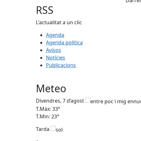
Darrer
RSS
L'actualitat a un clic
Agenda
Agenda política
Avisos
Notícies
Publicacions
Meteo
Divendres, 7 d’agost
T.Màx: 33°
T.Min: 23°
Tarda