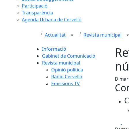
Participació
Transparència
Agenda Urbana de Cervelló
Actualitat
Revista municipal
Re
Informació
Gabinet de Comunicació
nú
Revista municipal
Opinió política
Ràdio Cervelló
Dimart
Emissions TV
Con
C
Fa