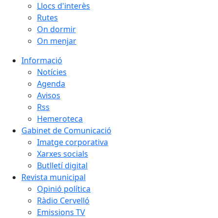
Llocs d'interès
Rutes
On dormir
On menjar
Informació
Notícies
Agenda
Avisos
Rss
Hemeroteca
Gabinet de Comunicació
Imatge corporativa
Xarxes socials
Butlletí digital
Revista municipal
Opinió política
Ràdio Cervelló
Emissions TV