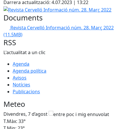
Darrera actualització: 4.07.2023 | 13:22
Revista Cervelló Informació núm. 28. Març 2022
Documents
Revista Cervelló Informació núm. 28. Març 2022
(11.5MB)
RSS
L'actualitat a un clic
Agenda
Agenda política
Avisos
Notícies
Publicacions
Meteo
Divendres, 7 d’agost
D
T.Màx: 33°
T
T.Min: 23°
T