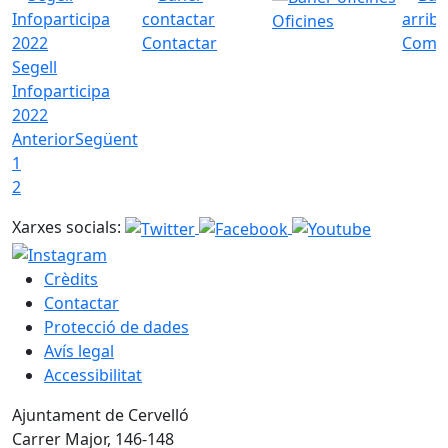
Oficines
Contactar
Com a
Segell
Infoparticipa
2022
Anterior
Següent
1
2
Xarxes socials:
Crèdits
Contactar
Protecció de dades
Avís legal
Accessibilitat
Ajuntament de Cervelló
Carrer Major, 146-148