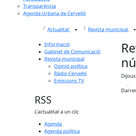
Transparència
Agenda Urbana de Cervelló
Actualitat
Revista municipal
Re
Informació
Gabinet de Comunicació
nú
Revista municipal
Opinió política
Ràdio Cervelló
Dijous
Emissions TV
Fa
Darrer
RSS
L'actualitat a un clic
Agenda
Agenda política