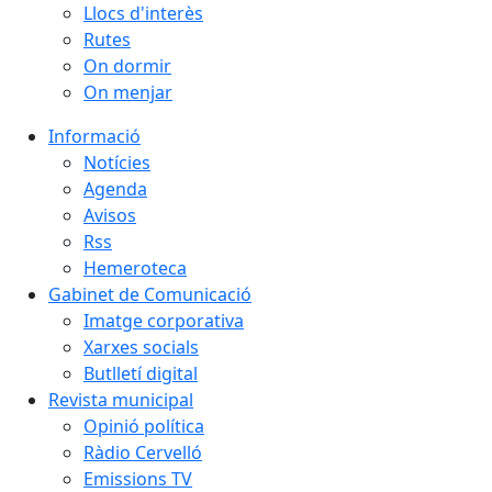
Llocs d'interès
Rutes
On dormir
On menjar
Informació
Notícies
Agenda
Avisos
Rss
Hemeroteca
Gabinet de Comunicació
Imatge corporativa
Xarxes socials
Butlletí digital
Revista municipal
Opinió política
Ràdio Cervelló
Emissions TV