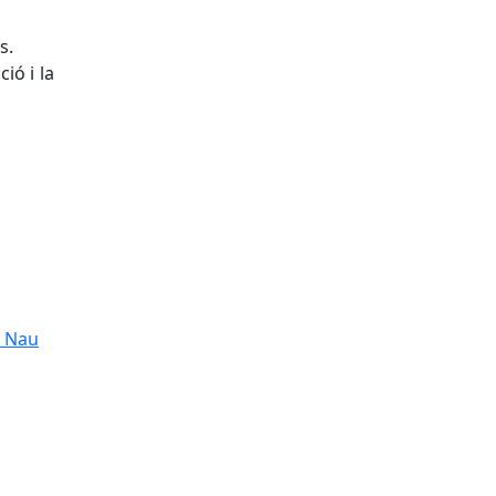
s.
ió i la
a Nau