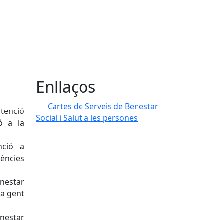
Enllaços
Cartes de Serveis de Benestar
atenció
Social i Salut a les persones
ió a la
nció a
ències
enestar
la gent
enestar