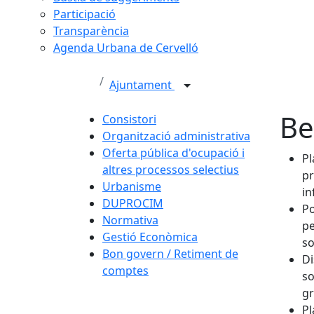
Participació
Transparència
Agenda Urbana de Cervelló
Ajuntament
Be
Consistori
Organització administrativa
Oferta pública d'ocupació i
Pl
altres processos selectius
pr
Urbanisme
in
DUPROCIM
P
Normativa
p
Gestió Econòmica
so
Bon govern / Retiment de
Di
comptes
so
gr
Pl