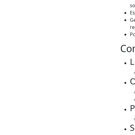
so
Es
Ge
re
Po
Con
L
O
P
S