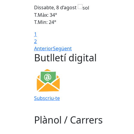
Dissabte, 8 d’agost
T.Màx: 34°
T.Min: 24°
1
2
Anterior
Següent
Butlletí digital
Subscriu-te
Plànol / Carrers