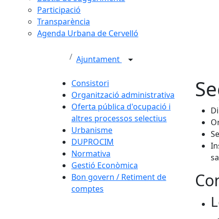
Participació
Transparència
Agenda Urbana de Cervelló
Ajuntament
Se
Consistori
Organització administrativa
Oferta pública d'ocupació i
Di
altres processos selectius
Or
Urbanisme
Se
DUPROCIM
In
Normativa
sa
Gestió Econòmica
Con
Bon govern / Retiment de
comptes
L