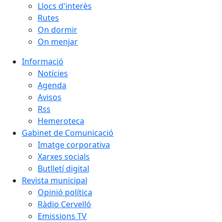
Llocs d'interès
Rutes
On dormir
On menjar
Informació
Notícies
Agenda
Avisos
Rss
Hemeroteca
Gabinet de Comunicació
Imatge corporativa
Xarxes socials
Butlletí digital
Revista municipal
Opinió política
Ràdio Cervelló
Emissions TV