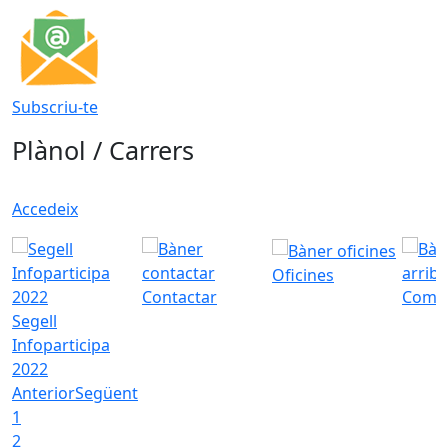
Subscriu-te
Plànol / Carrers
Accedeix
Oficines
Contactar
Com a
Segell
Infoparticipa
2022
Anterior
Següent
1
2