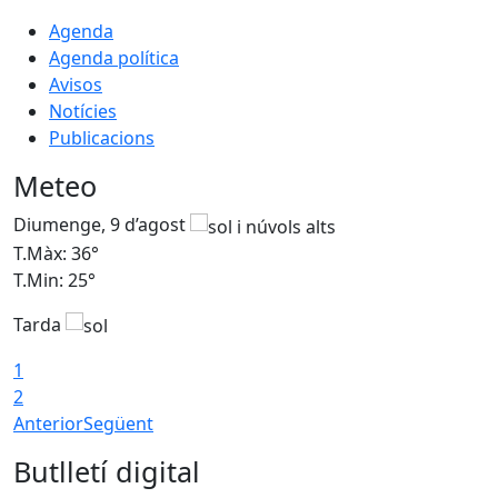
Agenda
Agenda política
Avisos
Notícies
Publicacions
Meteo
Diumenge, 9 d’agost
D
T.Màx: 36°
T
T.Min: 25°
T
Tarda
T
1
2
Anterior
Següent
Butlletí digital