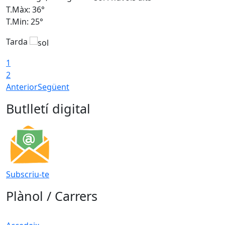
T.Màx: 36°
T
T.Min: 25°
T
Tarda
T
1
2
Anterior
Següent
Butlletí digital
Subscriu-te
Plànol / Carrers