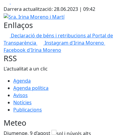
Facebook
X
Darrera actualització: 28.06.2023 | 09:42
Sra. Irina Moreno i Martí
Enllaços
Declaració de béns i retribucions al Portal de
Transparència
Instagram d'Irina Moreno
Facebook d'Irina Moreno
RSS
L'actualitat a un clic
Agenda
Agenda política
Avisos
Notícies
Publicacions
Meteo
Diumenge, 9 d’agost
D