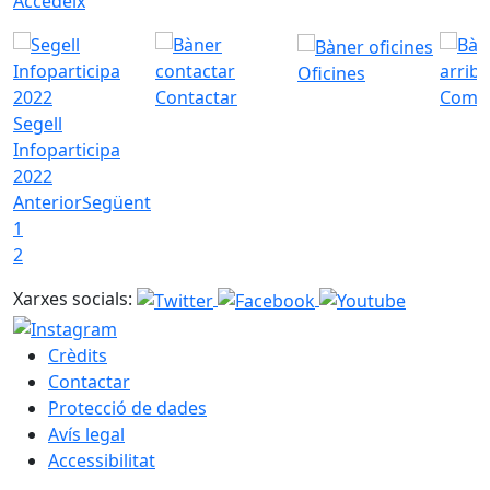
Accedeix
Oficines
Contactar
Com a
Segell
Infoparticipa
2022
Anterior
Següent
1
2
Xarxes socials:
Crèdits
Contactar
Protecció de dades
Avís legal
Accessibilitat