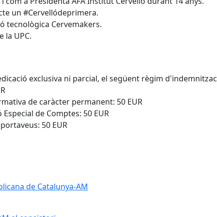
 i com a Presidenta AFA Institut Cervelló durant 14 anys.
te un #Cervellódeprimera.
ció tecnològica Cervemakers.
e la UPC.
icació exclusiva ni parcial, el següent règim d'indemnitzac
UR
formativa de caràcter permanent: 50 EUR
ió Especial de Comptes: 50 EUR
e portaveus: 50 EUR
blicana de Catalunya-AM