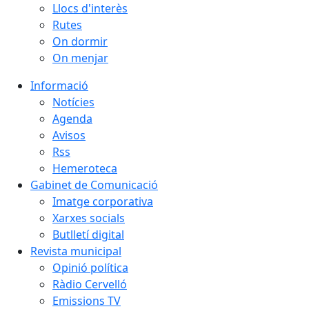
Llocs d'interès
Rutes
On dormir
On menjar
Informació
Notícies
Agenda
Avisos
Rss
Hemeroteca
Gabinet de Comunicació
Imatge corporativa
Xarxes socials
Butlletí digital
Revista municipal
Opinió política
Ràdio Cervelló
Emissions TV