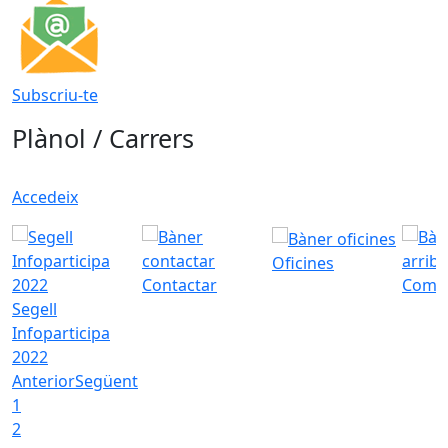
Subscriu-te
Plànol / Carrers
Accedeix
Oficines
Contactar
Com a
Segell
Infoparticipa
2022
Anterior
Següent
1
2