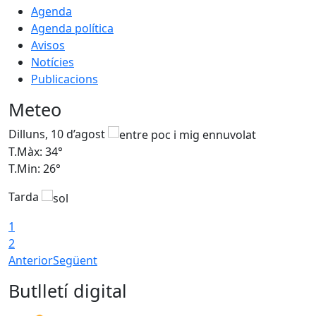
Agenda
Agenda política
Avisos
Notícies
Publicacions
Meteo
Dilluns, 10 d’agost
D
T.Màx: 34°
T
T.Min: 26°
T
Tarda
T
1
2
Anterior
Següent
Butlletí digital