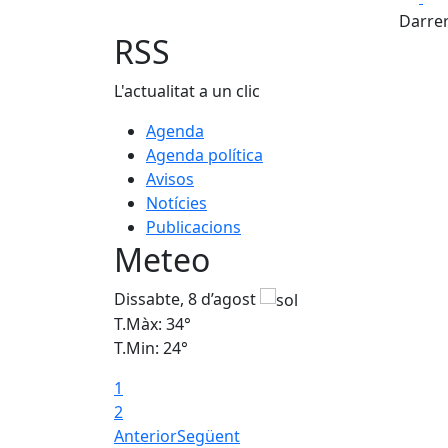
Darrer
RSS
L'actualitat a un clic
Agenda
Agenda política
Avisos
Notícies
Publicacions
Meteo
Dissabte, 8 d’agost
T.Màx: 34°
T.Min: 24°
1
2
Anterior
Següent