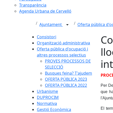
Transparència
Agenda Urbana de Cervelló
Ajuntament
Oferta pública d'o
Co
Consistori
Organització administrativa
ll
Oferta pública d'ocupació i
altres processos selectius
in
PROVES PROCESSOS DE
SELECCIÓ
Busques feina? T'ajudem
PROCÉ
OFERTA PÚBLICA 2023
OFERTA PÚBLICA 2022
Per De
Urbanisme
que ha
DUPROCIM
l'Ajunt
Normativa
El term
Gestió Econòmica