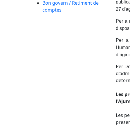
public
Bon govern / Retiment de
comptes
27 d'a
Per a 
dispos
Per a
Humans
dirigir
Per De
d'adme
determ
Les pr
l'Ajun
Les pe
presen
Fa