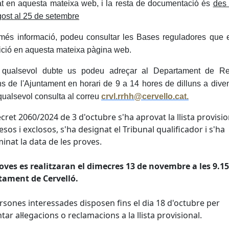
at en aquesta mateixa web, i la resta de documentació és
des 
gost al 25 de setembre
més informació, podeu consultar les Bases reguladores que 
ició en aquesta mateixa pàgina web.
 qualsevol dubte us podeu adreçar al Departament de Re
 de l'Ajuntament en horari de 9 a 14 hores de dilluns a dive
 qualsevol consulta al correu
crvl.rrhh@cervello.cat.
cret 2060/2024 de 3 d'octubre s'ha aprovat la llista provisio
sos i exclosos, s'ha designat el Tribunal qualificador i s'ha
inat la data de les proves.
oves es realitzaran el dimecres 13 de novembre a les 9.1
tament de Cervelló.
rsones interessades disposen fins el dia 18 d'octubre per
tar al·legacions o reclamacions a la llista provisional.
cebook
X