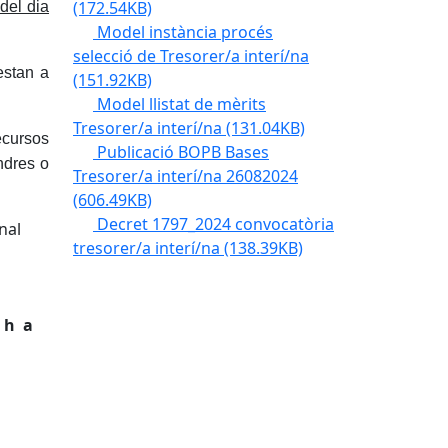
(172.54KB)
del dia
Model instància procés
selecció de Tresorer/a interí/na
estan a
(151.92KB)
Model llistat de mèrits
Tresorer/a interí/na
(131.04KB)
cursos
Publicació BOPB Bases
ndres o
Tresorer/a interí/na 26082024
(606.49KB)
Decret 1797_2024 convocatòria
nal
tresorer/a interí/na
(138.39KB)
5 h a