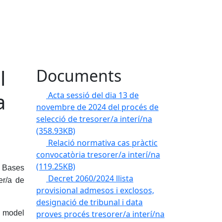
l
Documents
a
Acta sessió del dia 13 de
novembre de 2024 del procés de
selecció de tresorer/a interí/na
(358.93KB)
Relació normativa cas pràctic
convocatòria tresorer/a interí/na
(119.25KB)
s Bases
Decret 2060/2024 llista
er/a de
provisional admesos i exclosos,
designació de tribunal i data
el model
proves procés tresorer/a interí/na