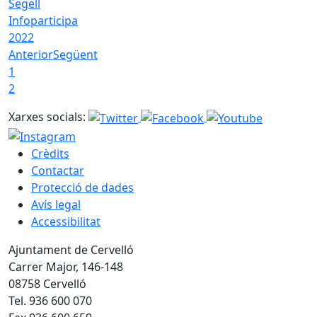
Segell
Infoparticipa
2022
Anterior
Següent
1
2
Xarxes socials:
Crèdits
Contactar
Protecció de dades
Avís legal
Accessibilitat
Ajuntament de Cervelló
Carrer Major, 146-148
08758 Cervelló
Tel. 936 600 070