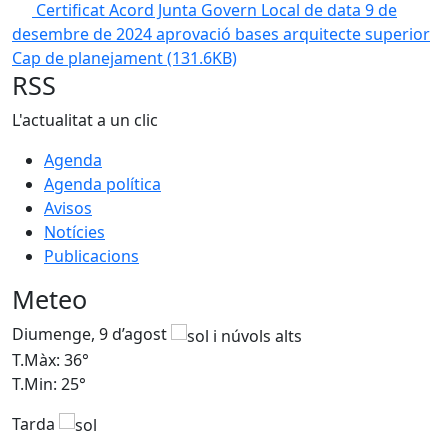
Certificat Acord Junta Govern Local de data 9 de
desembre de 2024 aprovació bases arquitecte superior
Cap de planejament
(131.6KB)
RSS
L'actualitat a un clic
Agenda
Agenda política
Avisos
Notícies
Publicacions
Meteo
Diumenge, 9 d’agost
D
T.Màx: 36°
T
T.Min: 25°
T
Tarda
T