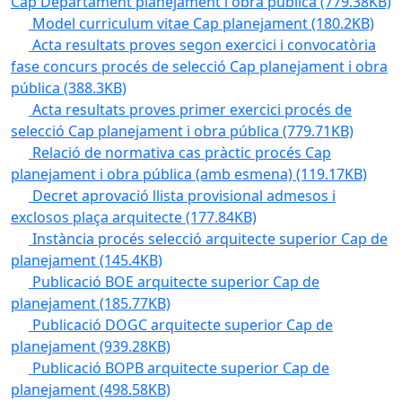
Cap Departament planejament i obra pública
(779.38KB)
Model curriculum vitae Cap planejament
(180.2KB)
Acta resultats proves segon exercici i convocatòria
fase concurs procés de selecció Cap planejament i obra
pública
(388.3KB)
Acta resultats proves primer exercici procés de
selecció Cap planejament i obra pública
(779.71KB)
Relació de normativa cas pràctic procés Cap
planejament i obra pública (amb esmena)
(119.17KB)
Decret aprovació llista provisional admesos i
exclosos plaça arquitecte
(177.84KB)
Instància procés selecció arquitecte superior Cap de
planejament
(145.4KB)
Publicació BOE arquitecte superior Cap de
planejament
(185.77KB)
Publicació DOGC arquitecte superior Cap de
planejament
(939.28KB)
Publicació BOPB arquitecte superior Cap de
planejament
(498.58KB)