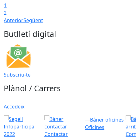
1
2
Anterior
Següent
Butlletí digital
Subscriu-te
Plànol / Carrers
Accedeix
Oficines
Contactar
Com a