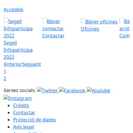
Accedeix
Oficines
Contactar
Com a
Segell
Infoparticipa
2022
Anterior
Següent
1
2
Xarxes socials:
Crèdits
Contactar
Protecció de dades
Avís legal