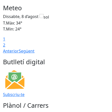
Meteo
Dissabte, 8 d’agost
D
T.Màx: 34°
T
T.Min: 24°
T
1
2
Anterior
Següent
Butlletí digital
Subscriu-te
Plànol / Carrers