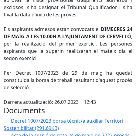
aprovat la llista provisional d'aspirants admesos i
exclosos, s'ha designat el Tribunal Qualificador i s'ha
fixat la data d'inici de les proves.
Els aspirants admesos estan convocats el
DIMECRES 24
DE MAIG A LES 10.00H A L'AJUNTAMENT DE CERVELLÓ
,
per la realització del primer exercici. Les persones
aspirants que la superin realitzaran el mateix dia el
segon exercici.
Per Decret 1007/2023 de 29 de maig ha quedat
constituida la borsa de treball resultant d'aquest procés
de selecció.
Facebook
X
Darrera actualització: 26.07.2023 | 12:43
Documents
Decret 1007/2023 borsa tècnic/a auxiliar Territori i
Sostenibilitat
(291.69KB)
Acta de la sessió de data 24 de maig de 2023 procés