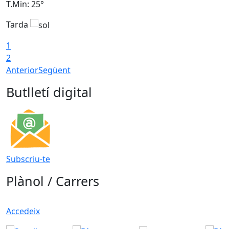
T.Min: 25°
T
Tarda
T
1
2
Anterior
Següent
Butlletí digital
Subscriu-te
Plànol / Carrers
Accedeix