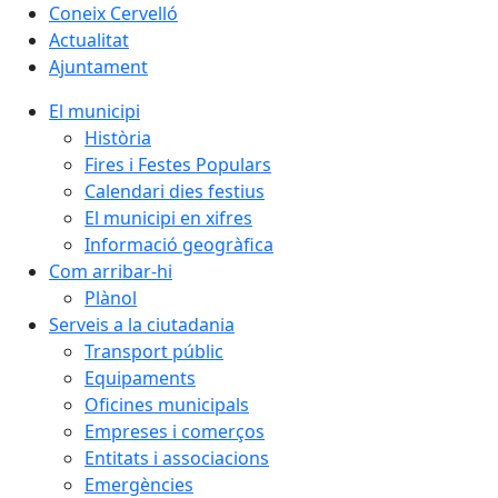
Coneix Cervelló
Actualitat
Ajuntament
El municipi
Història
Fires i Festes Populars
Calendari dies festius
El municipi en xifres
Informació geogràfica
Com arribar-hi
Plànol
Serveis a la ciutadania
Transport públic
Equipaments
Oficines municipals
Empreses i comerços
Entitats i associacions
Emergències