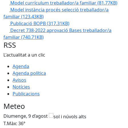
Model currículum treballador/a familiar
(81.77KB)
Model instància procés selecció treballador/a
familiar
(123.43KB)
Publicació BOPB
(317.31KB)
Decret 738-2022 aprovació Bases treballador/a
familiar
(740.71KB)
RSS
L'actualitat a un clic
Agenda
Agenda política
Avisos
Notícies
Publicacions
Meteo
Diumenge, 9 d’agost
D
T.Màx: 36°
T