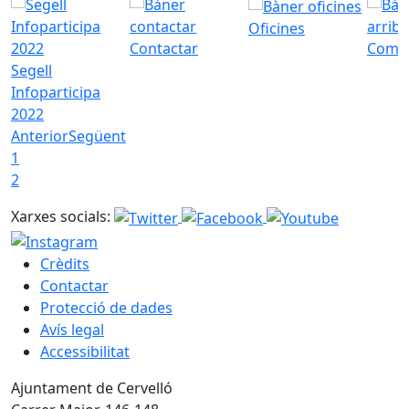
Oficines
Contactar
Com a
Segell
Infoparticipa
2022
Anterior
Següent
1
2
Xarxes socials:
Crèdits
Contactar
Protecció de dades
Avís legal
Accessibilitat
Ajuntament de Cervelló