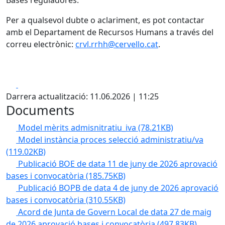
Bases reguladores.
Per a qualsevol dubte o aclariment, es pot contactar
amb el Departament de Recursos Humans a través del
correu electrònic:
crvl.rrhh@cervello.cat
.
Facebook
X
Darrera actualització: 11.06.2026 | 11:25
Documents
Model mèrits admisnitratiu_iva
(78.21KB)
Model instància proces selecció administratiu/va
(119.02KB)
Publicació BOE de data 11 de juny de 2026 aprovació
bases i convocatòria
(185.75KB)
Publicació BOPB de data 4 de juny de 2026 aprovació
bases i convocatòria
(310.55KB)
Acord de Junta de Govern Local de data 27 de maig
de 2026 aprovació bases i convocatòria
(497.83KB)