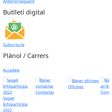
Anterior
Següent
Butlletí digital
Subscriu-te
Plànol / Carrers
Accedeix
Oficines
Contactar
Com a
Segell
Infoparticipa
2022