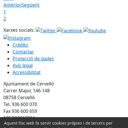
Anterior
Següent
1
2
Xarxes socials:
Crèdits
Contactar
Protecció de dades
Avís legal
Accessibilitat
Ajuntament de Cervelló
Carrer Major, 146-148
08758 Cervelló
Tel. 936 600 070
Fax 936 600 659
NIF P0806700A
Aquest lloc web fa servir cookies pròpies i de tercers per