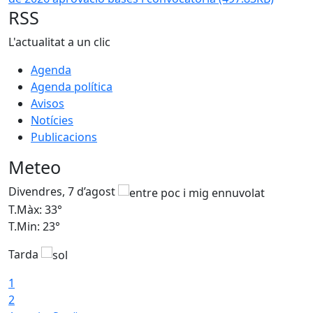
RSS
L'actualitat a un clic
Agenda
Agenda política
Avisos
Notícies
Publicacions
Meteo
Divendres, 7 d’agost
D
T.Màx: 33°
T
T.Min: 23°
T
Tarda
1
2