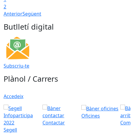
2
Anterior
Següent
Butlletí digital
Subscriu-te
Plànol / Carrers
Accedeix
Oficines
Contactar
Com a
Segell