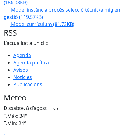
(186.08KB)
Model instància procés selecció tècnic/a mig en
gestió
(119.57KB)
Model currículum
(81.73KB)
RSS
L'actualitat a un clic
Agenda
Agenda política
Avisos
Notícies
Publicacions
Meteo
Dissabte, 8 d’agost
D
T.Màx: 34°
T
T.Min: 24°
T
1