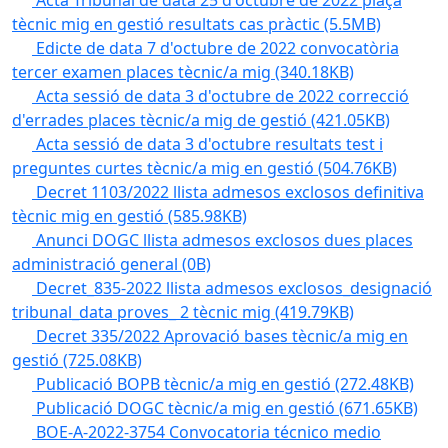
Acta Tribunal de data 25 d'octubre de 2022 plaça
tècnic mig en gestió resultats cas pràctic
(5.5MB)
Edicte de data 7 d'octubre de 2022 convocatòria
tercer examen places tècnic/a mig
(340.18KB)
Acta sessió de data 3 d'octubre de 2022 correcció
d'errades places tècnic/a mig de gestió
(421.05KB)
Acta sessió de data 3 d'octubre resultats test i
preguntes curtes tècnic/a mig en gestió
(504.76KB)
Decret 1103/2022 llista admesos exclosos definitiva
tècnic mig en gestió
(585.98KB)
Anunci DOGC llista admesos exclosos dues places
administració general
(0B)
Decret_835-2022 llista admesos exclosos_designació
tribunal_data proves_ 2 tècnic mig
(419.79KB)
Decret 335/2022 Aprovació bases tècnic/a mig en
gestió
(725.08KB)
Publicació BOPB tècnic/a mig en gestió
(272.48KB)
Publicació DOGC tècnic/a mig en gestió
(671.65KB)
BOE-A-2022-3754 Convocatoria técnico medio