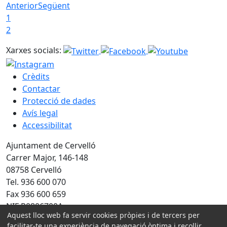
Anterior
Següent
1
2
Xarxes socials:
Crèdits
Contactar
Protecció de dades
Avís legal
Accessibilitat
Ajuntament de Cervelló
Carrer Major, 146-148
08758 Cervelló
Tel. 936 600 070
Fax 936 600 659
NIF P0806700A
Aquest lloc web fa servir cookies pròpies i de tercers per
facilitar-te una experiència de navegació òptima i recollir
Amb la col·laboració de: