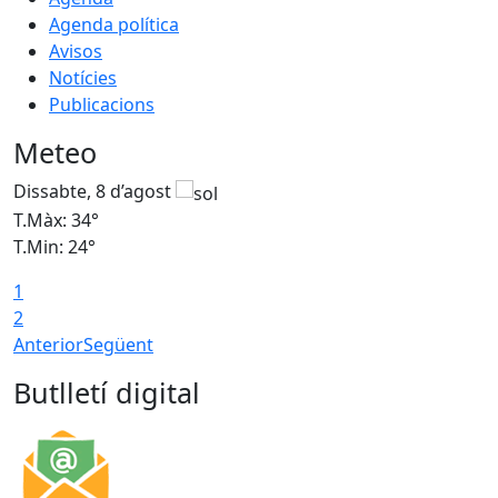
Agenda política
Avisos
Notícies
Publicacions
Meteo
Dissabte, 8 d’agost
D
T.Màx: 34°
T
T.Min: 24°
T
1
2
Anterior
Següent
Butlletí digital