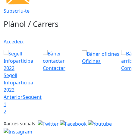
Subscriu-te
Plànol / Carrers
Accedeix
Oficines
Contactar
Com a
Segell
Infoparticipa
2022
Anterior
Següent
1
2
Xarxes socials: