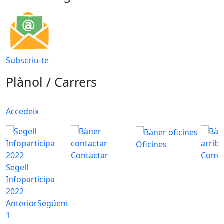
Subscriu-te
Plànol / Carrers
Accedeix
Oficines
Contactar
Com a
Segell
Infoparticipa
2022
Anterior
Següent
1