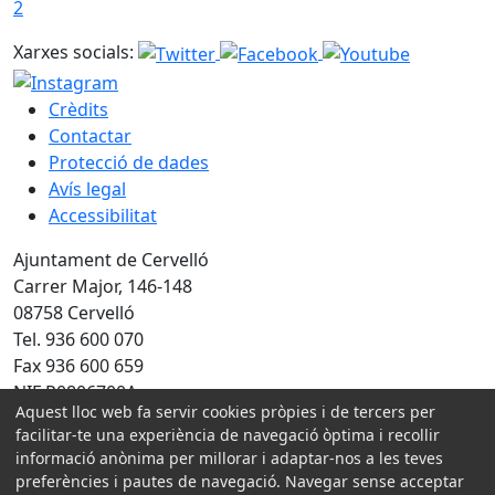
2
Xarxes socials:
Crèdits
Contactar
Protecció de dades
Avís legal
Accessibilitat
Ajuntament de Cervelló
Carrer Major, 146-148
08758 Cervelló
Tel. 936 600 070
Fax 936 600 659
NIF P0806700A
Aquest lloc web fa servir cookies pròpies i de tercers per
facilitar-te una experiència de navegació òptima i recollir
Amb la col·laboració de:
informació anònima per millorar i adaptar-nos a les teves
preferències i pautes de navegació. Navegar sense acceptar