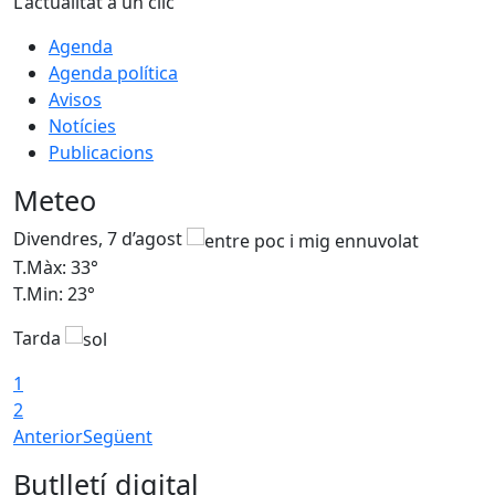
L'actualitat a un clic
Agenda
Agenda política
Avisos
Notícies
Publicacions
Meteo
Divendres, 7 d’agost
D
T.Màx: 33°
T
T.Min: 23°
T
Tarda
1
2
Anterior
Següent
Butlletí digital