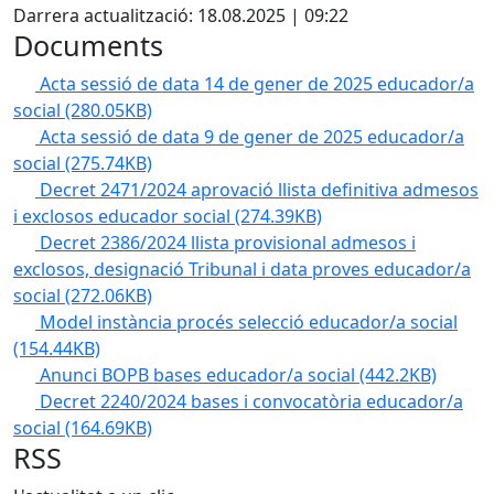
Darrera actualització: 18.08.2025 | 09:22
Documents
Acta sessió de data 14 de gener de 2025 educador/a
social
(280.05KB)
Acta sessió de data 9 de gener de 2025 educador/a
social
(275.74KB)
Decret 2471/2024 aprovació llista definitiva admesos
i exclosos educador social
(274.39KB)
Decret 2386/2024 llista provisional admesos i
exclosos, designació Tribunal i data proves educador/a
social
(272.06KB)
Model instància procés selecció educador/a social
(154.44KB)
Anunci BOPB bases educador/a social
(442.2KB)
Decret 2240/2024 bases i convocatòria educador/a
social
(164.69KB)
RSS