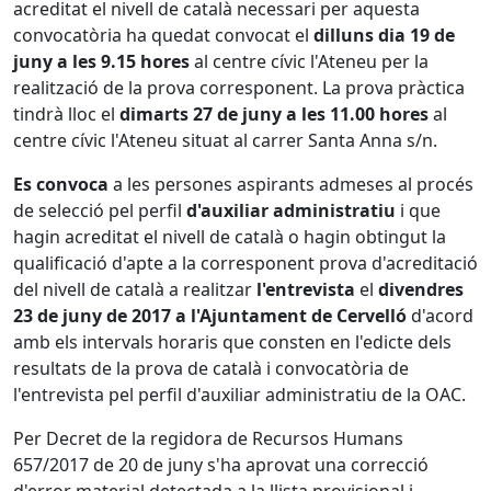
acreditat el nivell de català necessari per aquesta
convocatòria ha quedat convocat el
dilluns dia 19 de
juny a les 9.15 hores
al centre cívic l'Ateneu per la
realització de la prova corresponent. La prova pràctica
tindrà lloc el
dimarts 27 de juny a les 11.00 hores
al
centre cívic l'Ateneu situat al carrer Santa Anna s/n.
Es convoca
a les persones aspirants admeses al procés
de selecció pel perfil
d'auxiliar administratiu
i que
hagin acreditat el nivell de català o hagin obtingut la
qualificació d'apte a la corresponent prova d'acreditació
del nivell de català a realitzar
l'entrevista
el
divendres
23 de juny de 2017 a l'Ajuntament de Cervelló
d'acord
amb els intervals horaris que consten en l'edicte dels
resultats de la prova de català i convocatòria de
l'entrevista pel perfil d'auxiliar administratiu de la OAC.
Per Decret de la regidora de Recursos Humans
657/2017 de 20 de juny s'ha aprovat una correcció
d'error material detectada a la llista provisional i