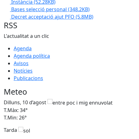
Instància
(52.28KB)
Bases selecció personal
(348.2KB)
Decret acceptació ajut PFO
(5.8MB)
RSS
L'actualitat a un clic
Agenda
Agenda política
Avisos
Notícies
Publicacions
Meteo
Dilluns, 10 d’agost
D
T.Màx: 34°
T
T.Min: 26°
T
Tarda
T