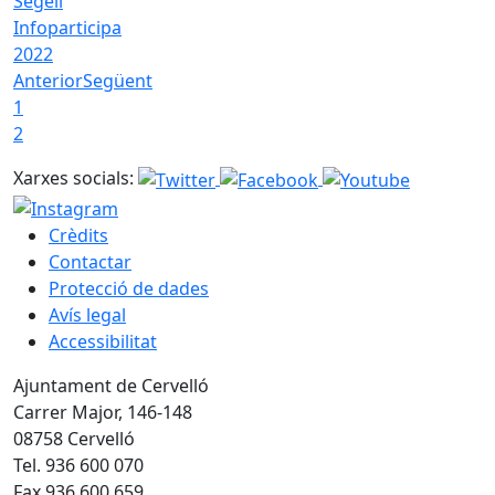
Segell
Infoparticipa
2022
Anterior
Següent
1
2
Xarxes socials:
Crèdits
Contactar
Protecció de dades
Avís legal
Accessibilitat
Ajuntament de Cervelló
Carrer Major, 146-148
08758 Cervelló
Tel. 936 600 070
Fax 936 600 659