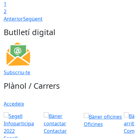
1
2
Anterior
Següent
Butlletí digital
Subscriu-te
Plànol / Carrers
Accedeix
Oficines
Contactar
Com a