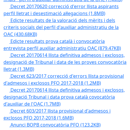
Decret 20170620 correcció d'error llista aspirants
perfil lletrat i desestimació al·legacions
(1.8MB)
Edicte resultats de la valoració dels mèrits i dels
criteris socials del perfil d'auxiliar administratiu de la
OAC
(430.68KB)
Edicte resultats prova català i convocatòria
entrevista perfil auxiliar administratiu OAC
(879.47KB)
Decret 20170614 llista definitiva admesos i exclosos,
designació de Tribunal i data de les proves convocatòria
lletrat
(1.3MB)
Decret 623/2017 correcció d'errors llista provisional
d'admesos i exclosos PFO 2017-2018
(1.2MB)
Decret 20170614 llista definitiva admesos i exclosos,
designació Tribunal i data prova català covocatòria
d'auxiliar de l'OAC
(1.7MB)
Decret 603/2017 llista provisional d'admesos i
exclosos PFO 2017-2018
(1.6MB)
Anunci BOPB convocatòria PFO
(123.2KB)