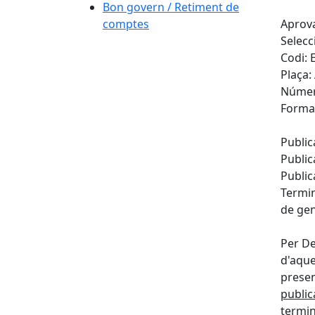
Bon govern / Retiment de
comptes
Aprova
Selecc
Codi: 
Plaça:
Númer
Forma 
Public
Public
Public
Termin
de gen
Per De
d'aqu
presen
public
termin