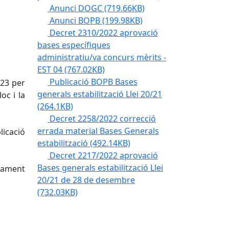
Anunci DOGC
(719.66KB)
Anunci BOPB
(199.98KB)
Decret 2310/2022 aprovació
bases específiques
administratiu/va concurs mèrits -
EST 04
(767.02KB)
Publicació BOPB Bases
023 per
generals estabilització Llei 20/21
oc i la
(264.1KB)
Decret 2258/2022 correcció
errada material Bases Generals
licació
estabilització
(492.14KB)
Decret 2217/2022 aprovació
Bases generals estabilització Llei
ntament
20/21 de 28 de desembre
(732.03KB)