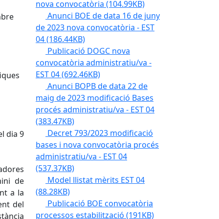
nova convocatòria
(104.99KB)
Anunci BOE de data 16 de juny
mbre
de 2023 nova convocatòria - EST
04
(186.44KB)
Publicació DOGC nova
convocatòria administratiu/va -
EST 04
(692.46KB)
fiques
Anunci BOPB de data 22 de
maig de 2023 modificació Bases
procés administratiu/va - EST 04
(383.47KB)
Decret 793/2023 modificació
l dia 9
bases i nova convocatòria procés
administratiu/va - EST 04
(537.37KB)
ladores
Model llistat mèrits EST 04
ini de
(88.28KB)
nt a la
Publicació BOE convocatòria
nt del
processos estabilització
(191KB)
stància