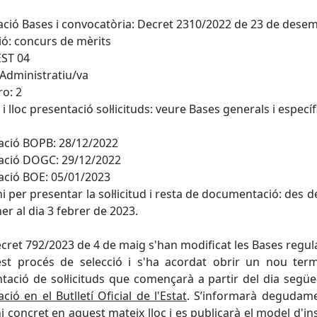
ció Bases i convocatòria: Decret 2310/2022 de 23 de dese
ió: concurs de mèrits
EST 04
 Administratiu/va
o: 2
i lloc presentació sol·licituds: veure Bases generals i especí
ació BOPB: 28/12/2022
ació DOGC: 29/12/2022
ació BOE: 05/01/2023
i per presentar la sol·licitud i resta de documentació: des de
er al dia 3 febrer de 2023.
cret 792/2023 de 4 de maig s'han modificat les Bases regu
est procés de selecció i s'ha acordat obrir un nou term
tació de sol·licituds que començarà a partir del dia següe
ació en el Butlletí Oficial de l'Estat
. S’informarà degudame
i concret en aquest mateix lloc i es publicarà el model d'in