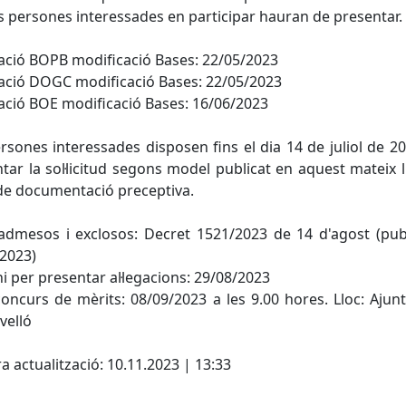
s persones interessades en participar hauran de presentar.
ació BOPB modificació Bases: 22/05/2023
ació DOGC modificació Bases: 22/05/2023
ació BOE modificació Bases: 16/06/2023
rsones interessades disposen fins el dia 14 de juliol de 2
tar la sol·licitud segons model publicat en aquest mateix ll
de documentació preceptiva.
 admesos i exclosos: Decret 1521/2023 de 14 d'agost (pub
2023)
i per presentar al·legacions: 29/08/2023
oncurs de mèrits: 08/09/2023 a les 9.00 hores. Lloc: Aju
velló
cebook
X
a actualització: 10.11.2023 | 13:33