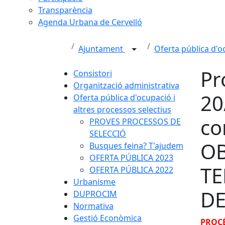
Transparència
Agenda Urbana de Cervelló
Ajuntament
Oferta pública d'o
Pr
Consistori
Organització administrativa
20
Oferta pública d'ocupació i
altres processos selectius
co
PROVES PROCESSOS DE
SELECCIÓ
OB
Busques feina? T'ajudem
OFERTA PÚBLICA 2023
TE
OFERTA PÚBLICA 2022
Urbanisme
DE
DUPROCIM
Normativa
Gestió Econòmica
PROCÉ