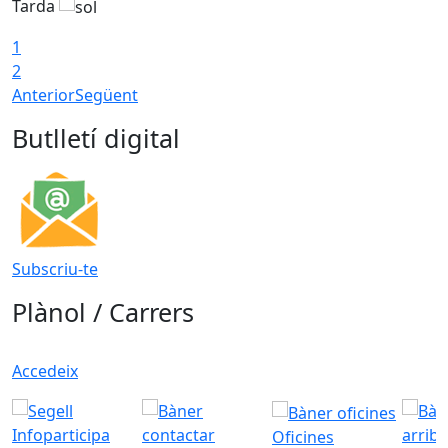
Tarda
T
1
2
Anterior
Següent
Butlletí digital
Subscriu-te
Plànol / Carrers
Accedeix
Oficines