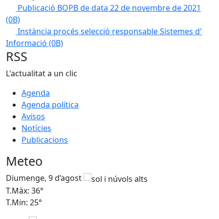
Publicació BOPB de data 22 de novembre de 2021
(0B)
Instància procés selecció responsable Sistemes d'
Informació
(0B)
RSS
L'actualitat a un clic
Agenda
Agenda política
Avisos
Notícies
Publicacions
Meteo
Diumenge, 9 d’agost
D
T.Màx: 36°
T
T.Min: 25°
T