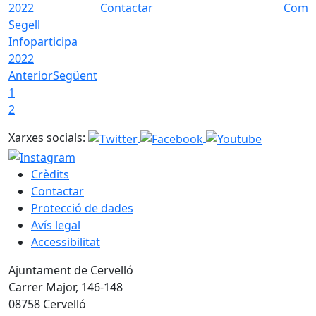
Contactar
Com a
Segell
Infoparticipa
2022
Anterior
Següent
1
2
Xarxes socials:
Crèdits
Contactar
Protecció de dades
Avís legal
Accessibilitat
Ajuntament de Cervelló
Carrer Major, 146-148
08758 Cervelló