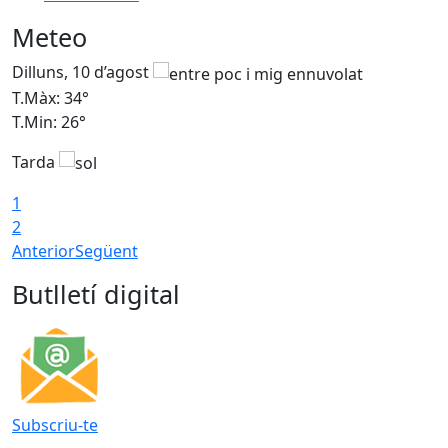
Meteo
Dilluns, 10 d’agost
D
T.Màx: 34°
T
T.Min: 26°
T
Tarda
T
1
2
Anterior
Següent
Butlletí digital
Subscriu-te