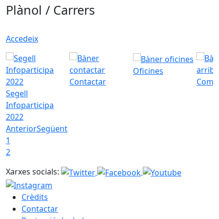
Plànol / Carrers
Accedeix
Oficines
Contactar
Com a
Segell
Infoparticipa
2022
Anterior
Següent
1
2
Xarxes socials:
Crèdits
Contactar