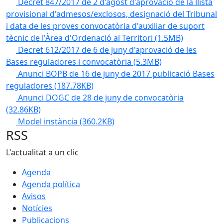
Decret 847/2017 de 2 d'agost d'aprovació de la llista
provisional d'admesos/exclosos, designació del Tribunal
i data de les proves convocatòria d'auxiliar de suport
tècnic de l'Àrea d'Ordenació al Territori
(1.5MB)
Decret 612/2017 de 6 de juny d'aprovació de les
Bases reguladores i convocatòria
(5.3MB)
Anunci BOPB de 16 de juny de 2017 publicació Bases
reguladores
(187.78KB)
Anunci DOGC de 28 de juny de convocatòria
(32.86KB)
Model instància
(360.2KB)
RSS
L'actualitat a un clic
Agenda
Agenda política
Avisos
Notícies
Publicacions