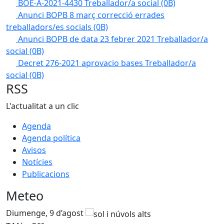
BOE-A-2021-4430 Treballador/a social
(0B)
Anunci BOPB 8 març correcció errades
treballadors/es socials
(0B)
Anunci BOPB de data 23 febrer 2021 Treballador/a
social
(0B)
Decret 276-2021 aprovacio bases Treballador/a
social
(0B)
RSS
L'actualitat a un clic
Agenda
Agenda política
Avisos
Notícies
Publicacions
Meteo
Diumenge, 9 d’agost
D