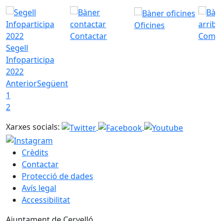
Oficines
Contactar
Com a
Segell
Infoparticipa
2022
Anterior
Següent
1
2
Xarxes socials:
Crèdits
Contactar
Protecció de dades
Avís legal
Accessibilitat
Ajuntament de Cervelló