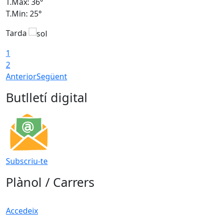
T.Màx: 36°
T
T.Min: 25°
T
Tarda
T
1
2
Anterior
Següent
Butlletí digital
Subscriu-te
Plànol / Carrers
Accedeix