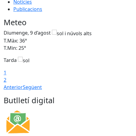
Notícies
Publicacions
Meteo
Diumenge, 9 d’agost
D
T.Màx: 36°
T
T.Min: 25°
T
Tarda
T
1
2
Anterior
Següent
Butlletí digital