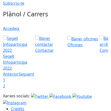
Subscriu-te
Plànol / Carrers
Accedeix
Oficines
Contactar
Com a
Segell
Infoparticipa
2022
Anterior
Següent
1
2
Xarxes socials:
Crèdits