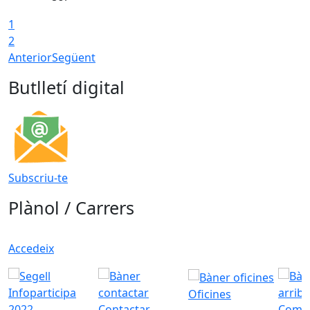
1
2
Anterior
Següent
Butlletí digital
Subscriu-te
Plànol / Carrers
Accedeix
Oficines
Contactar
Com a