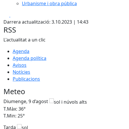
Urbanisme i obra pública
Facebook
X
Darrera actualització: 3.10.2023 | 14:43
RSS
L'actualitat a un clic
Agenda
Agenda política
Avisos
Notícies
Publicacions
Meteo
Diumenge, 9 d’agost
D
T.Màx: 36°
T
T.Min: 25°
T
Tarda
T