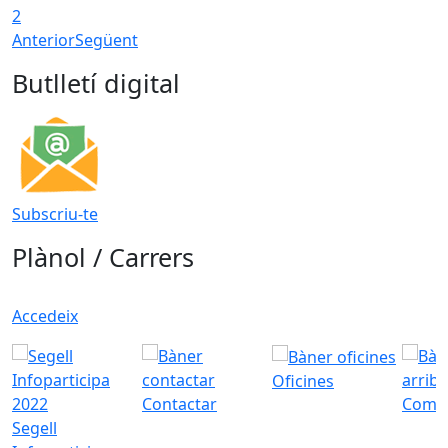
2
Anterior
Següent
Butlletí digital
Subscriu-te
Plànol / Carrers
Accedeix
Oficines
Contactar
Com a
Segell