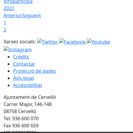
Infoparticipa
2022
Anterior
Següent
1
2
Xarxes socials:
Crèdits
Contactar
Protecció de dades
Avís legal
Accessibilitat
Ajuntament de Cervelló
Carrer Major, 146-148
08758 Cervelló
Tel. 936 600 070
Fax 936 600 659
NIF P0806700A