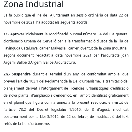
Zona Industrial
Es fa públic que el Ple de l'Ajuntament en sessió ordinària de data 22 de
novembre de 2021, ha adoptat els següents acords:
1r.- Aprovar
inicialment la Modificació puntual número 34 del Pla general
d'ordenació urbana de Cervelló per a la transformació d'usos de la illa de
l'avinguda Catalunya, carrer Malvasia i carrer Joventut de la Zona Industrial,
segons document redactat a data novembre 2021 per l'arquitecte Joan
Argemi Ballbé d'Argemi Ballbé Arquitectura.
2n.- Suspendre
durant el termini d'un any, de conformitat amb el que
preveu l'article 103.1 del Reglament de la Llei d'urbanisme, la tramitació del
planejament derivat i l'atorgament de llicències urbanístiques d'edificació
de nova planta, d'ampliació i d'enderroc, en l'àmbit identificat gràficament
en el plànol que figura com a annex a la present resolució, en virtut de
l'article 73.2 del Decret legislatiu 1/2010, de 3 d'agost, modificat
posteriorment per la Llei 3/2012, de 22 de febrer, de modificació del text
refós de la Llei d'urbanisme.