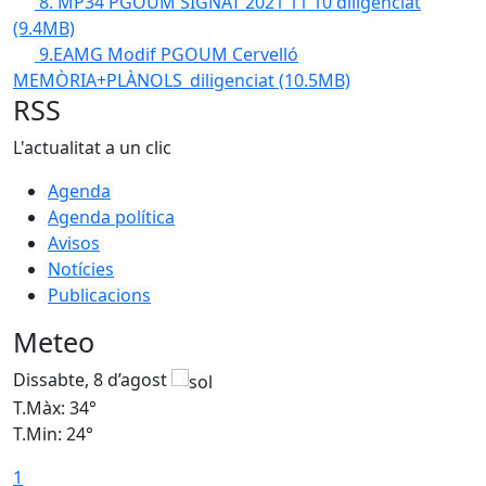
8. MP34 PGOUM SIGNAT 2021 11 10 diligenciat
(9.4MB)
9.EAMG Modif PGOUM Cervelló
MEMÒRIA+PLÀNOLS_diligenciat
(10.5MB)
RSS
L'actualitat a un clic
Agenda
Agenda política
Avisos
Notícies
Publicacions
Meteo
Dissabte, 8 d’agost
D
T.Màx: 34°
T
T.Min: 24°
T
1