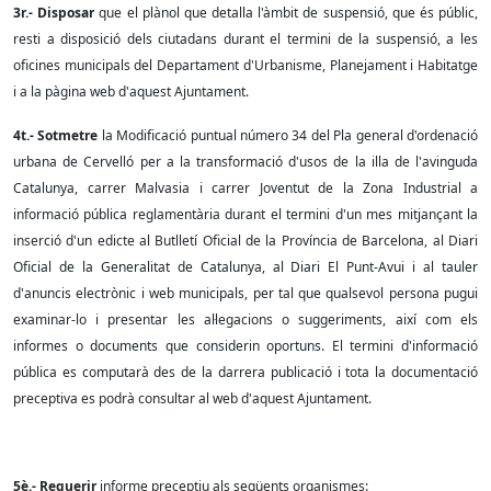
3r.- Disposar
que el plànol que detalla l'àmbit de suspensió, que és públic,
resti a disposició dels ciutadans durant el termini de la suspensió,
a les
oficines municipals del Departament d'Urbanisme, Planejament i Habitatge
i a la pàgina web d'aquest Ajuntament.
4t.- Sotmetre
la Modificació puntual número 34 del Pla general d'ordenació
urbana de Cervelló per a la transformació d'usos de la illa de l'avinguda
Catalunya, carrer Malvasia i carrer Joventut de la Zona Industrial a
informació pública reglamentària durant el termini d'un mes mitjançant la
inserció d'un edicte al Butlletí Oficial de la Província de Barcelona, al Diari
Oficial de la Generalitat de Catalunya, al Diari El Punt-Avui i al tauler
d'anuncis electrònic i web municipals, per tal que qualsevol persona pugui
examinar-lo i presentar les al·legacions o suggeriments, així com els
informes o documents que considerin oportuns. El termini d'informació
pública es computarà des de la darrera publicació i tota la documentació
preceptiva es podrà consultar al web d'aquest Ajuntament.
5è.- Requerir
informe preceptiu als següents organismes: