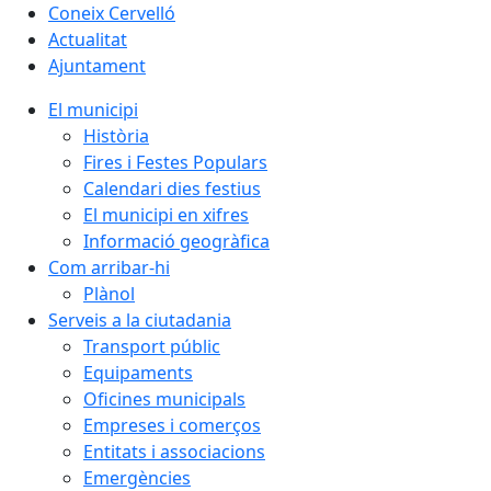
Coneix Cervelló
Actualitat
Ajuntament
El municipi
Història
Fires i Festes Populars
Calendari dies festius
El municipi en xifres
Informació geogràfica
Com arribar-hi
Plànol
Serveis a la ciutadania
Transport públic
Equipaments
Oficines municipals
Empreses i comerços
Entitats i associacions
Emergències