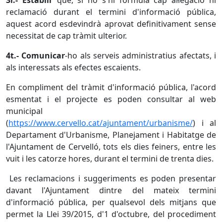
3r.- Establir
que, si no s'hi formula cap al·legació ni
reclamació durant el termini d'informació pública,
aquest acord esdevindrà aprovat definitivament sense
necessitat de cap tràmit ulterior.
4t.- Comunicar
-ho als serveis administratius afectats, i
als interessats als efectes escaients.
En compliment del tràmit d'informació pública, l'acord
esmentat i el projecte es poden consultar al web
municipal
(
https://www.cervello.cat/ajuntament/urbanisme/
) i al
Departament d'Urbanisme, Planejament i Habitatge de
l'Ajuntament de Cervelló, tots els dies feiners, entre les
vuit i les catorze hores, durant el termini de trenta dies.
Les reclamacions i suggeriments es poden presentar
davant l'Ajuntament dintre del mateix termini
d'informació pública, per qualsevol dels mitjans que
permet la Llei 39/2015, d'1 d'octubre, del procediment