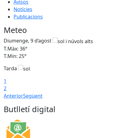
Avisos
Notícies
Publicacions
Meteo
Diumenge, 9 d’agost
D
T.Màx: 36°
T
T.Min: 25°
T
Tarda
T
1
2
Anterior
Següent
Butlletí digital