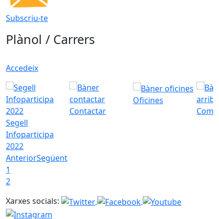
Subscriu-te
Plànol / Carrers
Accedeix
Oficines
Contactar
Com a
Segell
Infoparticipa
2022
Anterior
Següent
1
2
Xarxes socials: