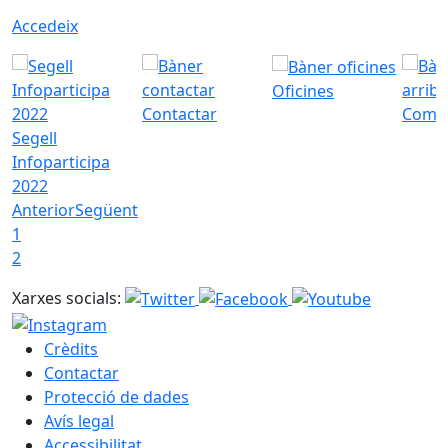
Accedeix
Oficines
Contactar
Com a
Segell
Infoparticipa
2022
Anterior
Següent
1
2
Xarxes socials:
Crèdits
Contactar
Protecció de dades
Avís legal
Accessibilitat