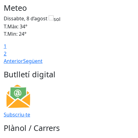
Meteo
Dissabte, 8 d’agost
D
T.Màx: 34°
T
T.Min: 24°
T
1
2
Anterior
Següent
Butlletí digital
Subscriu-te
Plànol / Carrers