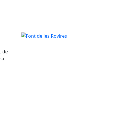
Font de les Rovires
t de
ra.
tributors