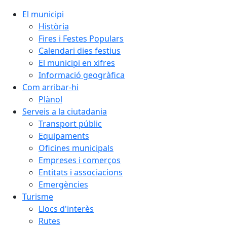
El municipi
Història
Fires i Festes Populars
Calendari dies festius
El municipi en xifres
Informació geogràfica
Com arribar-hi
Plànol
Serveis a la ciutadania
Transport públic
Equipaments
Oficines municipals
Empreses i comerços
Entitats i associacions
Emergències
Turisme
Llocs d'interès
Rutes