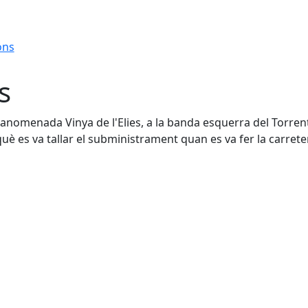
ons
s
a anomenada Vinya de l'Elies, a la banda esquerra del Torren
uè es va tallar el subministrament quan es va fer la carrete
Leaflet
| ©
OpenStreetMap
con