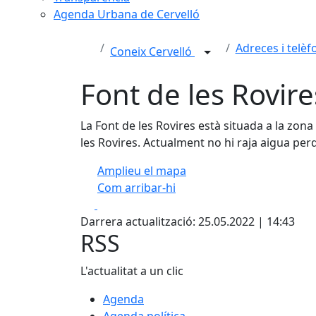
Agenda Urbana de Cervelló
Adreces i telèf
Coneix Cervelló
Font de les Rovire
La Font de les Rovires està situada a la zon
les Rovires. Actualment no hi raja aigua perq
Amplieu el mapa
Com arribar-hi
Facebook
X
+
Darrera actualització: 25.05.2022 | 14:43
−
RSS
L'actualitat a un clic
Agenda