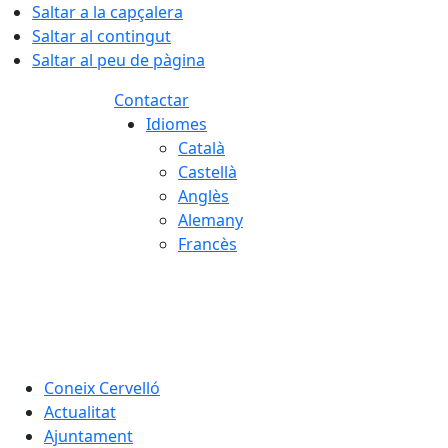
Saltar a la capçalera
Saltar al contingut
Saltar al peu de pàgina
Contactar
Idiomes
Català
Castellà
Anglès
Alemany
Francès
08.08.2026 | 05:34
Coneix Cervelló
Actualitat
Ajuntament