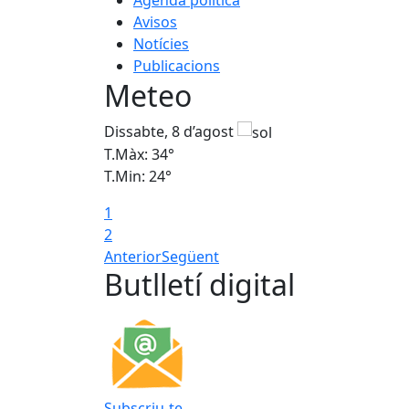
Agenda política
Avisos
Notícies
Publicacions
Meteo
Dissabte, 8 d’agost
T.Màx: 34°
T.Min: 24°
1
2
Anterior
Següent
Butlletí digital
Subscriu-te