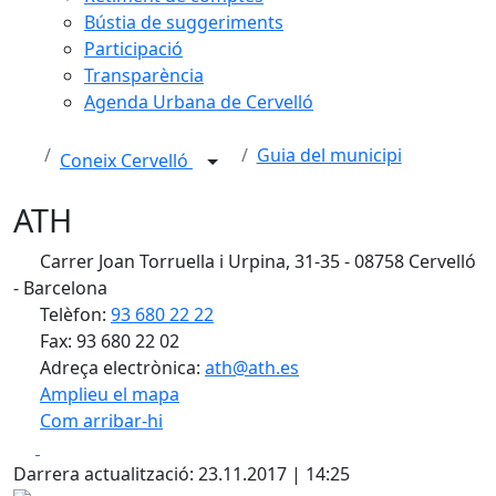
Bústia de suggeriments
Participació
Transparència
Agenda Urbana de Cervelló
Guia del municipi
Coneix Cervelló
ATH
Carrer Joan Torruella i Urpina, 31-35 - 08758 Cervelló
- Barcelona
Telèfon:
93 680 22 22
Fax: 93 680 22 02
Adreça electrònica:
ath@ath.es
Amplieu el mapa
Com arribar-hi
Leaflet
| ©
OpenStreetMap
contributors
Facebook
X
+
Darrera actualització: 23.11.2017 | 14:25