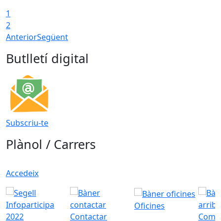
1
2
Anterior
Següent
Butlletí digital
Subscriu-te
Plànol / Carrers
Accedeix
Oficines
Contactar
Com a