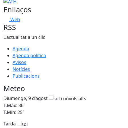
−
ATH
Enllaços
Web
RSS
L'actualitat a un clic
Agenda
Agenda política
Avisos
Notícies
Publicacions
Meteo
Diumenge, 9 d’agost
D
T.Màx: 36°
T
T.Min: 25°
T
Tarda
T