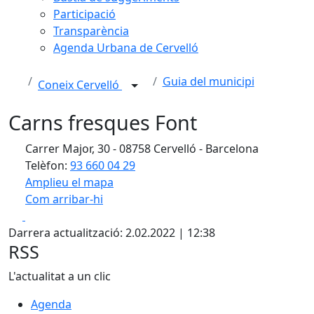
Participació
Transparència
Agenda Urbana de Cervelló
Guia del municipi
Coneix Cervelló
Carns fresques Font
Carrer Major, 30 - 08758 Cervelló - Barcelona
Telèfon:
93 660 04 29
Amplieu el mapa
Com arribar-hi
Leaflet
| ©
OpenStreetMap
contributors
Facebook
X
+
Darrera actualització: 2.02.2022 | 12:38
−
RSS
L'actualitat a un clic
Agenda