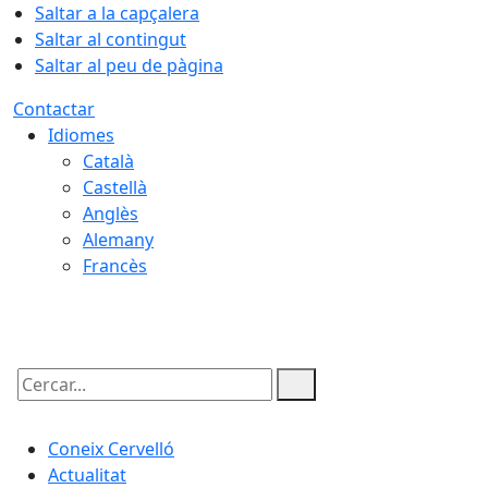
Saltar a la capçalera
Saltar al contingut
Saltar al peu de pàgina
Contactar
Idiomes
Català
Castellà
Anglès
Alemany
Francès
06.08.2026 | 09:06
Cercar:
Coneix Cervelló
Actualitat