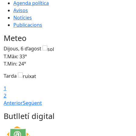
Agenda política
Avisos
Notícies
Publicacions
Meteo
Dijous, 6 d’agost
D
T.Màx: 33°
T
T.Min: 24°
T
Tarda
1
2
Anterior
Següent
Butlletí digital