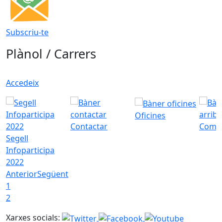
Subscriu-te
Plànol / Carrers
Accedeix
Oficines
Contactar
Com a
Segell
Infoparticipa
2022
Anterior
Següent
1
2
Xarxes socials: