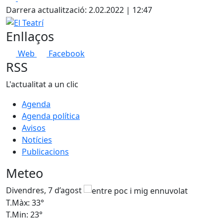
+
Darrera actualització: 2.02.2022 | 12:47
−
El Teatrí
Enllaços
Web
Facebook
RSS
L'actualitat a un clic
Agenda
Agenda política
Avisos
Notícies
Publicacions
Meteo
Divendres, 7 d’agost
D
T.Màx: 33°
T
T.Min: 23°
T