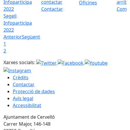
Oficines
Contactar
Com a
Segell
Infoparticipa
2022
Anterior
Següent
1
2
Xarxes socials:
Crèdits
Contactar
Protecció de dades
Avís legal
Accessibilitat
Ajuntament de Cervelló
Carrer Major, 146-148