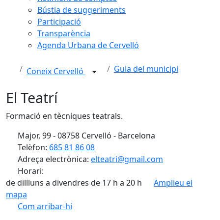
Bústia de suggeriments
Participació
Transparència
Agenda Urbana de Cervelló
Guia del municipi
Coneix Cervelló
El Teatrí
Formació en tècniques teatrals.
Major, 99 - 08758 Cervelló - Barcelona
Telèfon:
685 81 86 08
Adreça electrònica:
elteatri@gmail.com
Horari:
de dillluns a divendres de 17 h a 20 h
Amplieu el
mapa
Com arribar-hi
Leaflet
| ©
OpenStreetMap
contributors
Facebook
X