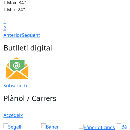
T.Màx: 34°
T
T.Min: 24°
T
1
2
Anterior
Següent
Butlletí digital
Subscriu-te
Plànol / Carrers
Accedeix