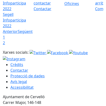
Oficines
Contactar
Com a
Segell
Infoparticipa
2022
Anterior
Següent
1
2
Xarxes socials:
Crèdits
Contactar
Protecció de dades
Avís legal
Accessibilitat
Ajuntament de Cervelló
Carrer Major, 146-148