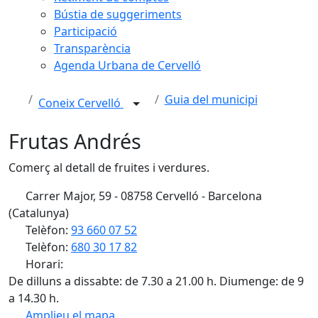
Bústia de suggeriments
Participació
Transparència
Agenda Urbana de Cervelló
Guia del municipi
Coneix Cervelló
Frutas Andrés
Comerç al detall de fruites i verdures.
Carrer Major, 59 - 08758 Cervelló - Barcelona
(Catalunya)
Telèfon:
93 660 07 52
Telèfon:
680 30 17 82
Horari:
De dilluns a dissabte: de 7.30 a 21.00 h. Diumenge: de 9
a 14.30 h.
Amplieu el mapa