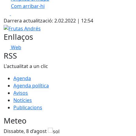
Com arribar-hi
Leaflet
| ©
OpenStreetMap
contributors
Facebook
X
+
Darrera actualització: 2.02.2022 | 12:54
−
Frutas Andrés
Enllaços
Web
RSS
L'actualitat a un clic
Agenda
Agenda política
Avisos
Notícies
Publicacions
Meteo
Dissabte, 8 d’agost
D