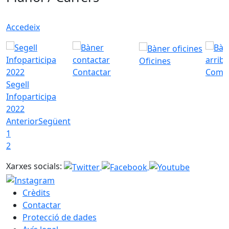
Accedeix
Oficines
Contactar
Com a
Segell
Infoparticipa
2022
Anterior
Següent
1
2
Xarxes socials:
Crèdits
Contactar
Protecció de dades