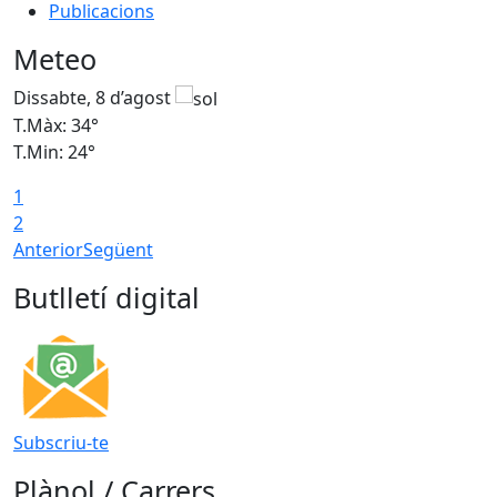
Publicacions
Meteo
Dissabte, 8 d’agost
D
T.Màx: 34°
T
T.Min: 24°
T
1
2
Anterior
Següent
Butlletí digital
Subscriu-te
Plànol / Carrers