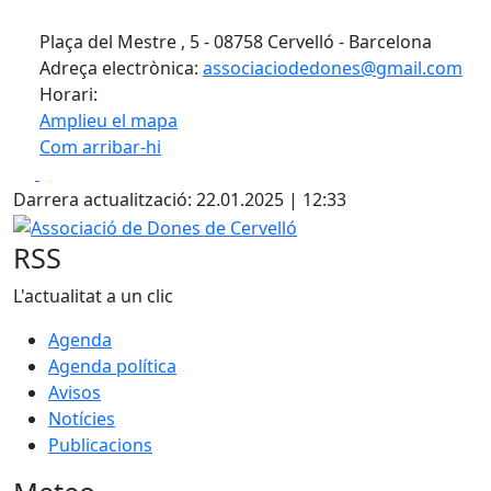
Plaça del Mestre , 5 - 08758 Cervelló - Barcelona
Adreça electrònica:
associaciodedones@gmail.com
Horari:
Amplieu el mapa
Com arribar-hi
Leaflet
| ©
OpenStreetMap
contributors
Facebook
X
+
Darrera actualització: 22.01.2025 | 12:33
−
Associació de Dones de Cervelló
RSS
L'actualitat a un clic
Agenda
Agenda política
Avisos
Notícies
Publicacions