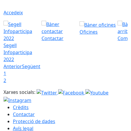
Accedeix
Oficines
Contactar
Com a
Segell
Infoparticipa
2022
Anterior
Següent
1
2
Xarxes socials:
Crèdits
Contactar
Protecció de dades
Avís legal