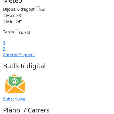
Meteo
Dijous, 6 d’agost
D
T.Màx: 33°
T
T.Min: 24°
T
Tarda
1
2
Anterior
Següent
Butlletí digital
Subscriu-te
Plànol / Carrers