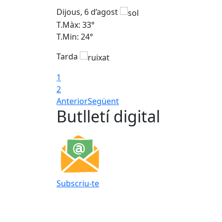
Dijous, 6 d’agost
T.Màx: 33°
T.Min: 24°
Tarda
1
2
Anterior
Següent
Butlletí digital
Subscriu-te