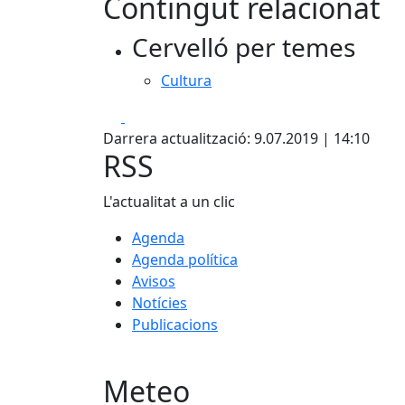
Contingut relacionat
+
Cervelló per temes
−
Cultura
Facebook
X
Darrera actualització: 9.07.2019 | 14:10
RSS
L'actualitat a un clic
Agenda
Agenda política
Avisos
Notícies
Publicacions
Meteo