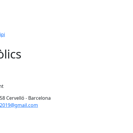
ipi
lics
nt
58 Cervelló - Barcelona
cs2019@gmail.com
Leaflet
| ©
OpenStreetMap
con