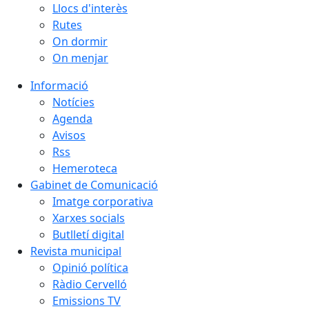
Llocs d'interès
Rutes
On dormir
On menjar
Informació
Notícies
Agenda
Avisos
Rss
Hemeroteca
Gabinet de Comunicació
Imatge corporativa
Xarxes socials
Butlletí digital
Revista municipal
Opinió política
Ràdio Cervelló
Emissions TV