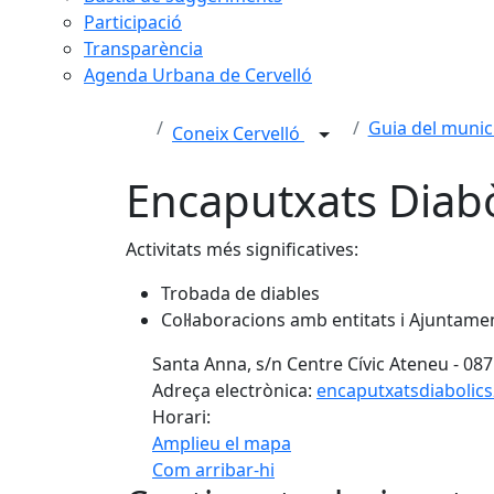
Participació
Transparència
Agenda Urbana de Cervelló
Guia del munic
Coneix Cervelló
Encaputxats Diabò
Activitats més significatives:
Trobada de diables
Col·laboracions amb entitats i Ajuntame
Santa Anna, s/n Centre Cívic Ateneu - 087
Adreça electrònica:
encaputxatsdiaboli
Horari:
Amplieu el mapa
Com arribar-hi