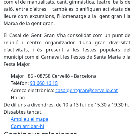
com el de manualitats, cant, gimnàstica, teatre, balls de
saló, entre d'altres, i també es planifiquen activitats de
lleure com excursions, l'Homenatge a la gent gran i la
Marxa de la gent gran.
El Casal de Gent Gran s'ha consolidat com un punt de
reunió i centre organitzador d'una gran diversitat
d'activitats, i és present a les festes populars del
municipi com el Carnaval, les Festes de Santa Maria o la
Festa Major.
Major , 85 - 08758 Cervelló - Barcelona
Telèfon:
93 660 16 15
Adreça electrònica:
casalgentgran@cervello.cat
Horari:
De dilluns a divendres, de 10 a 13 h. i de 15.30 a 19.30 h.
Dissabtes tancat.
Amplieu el mapa
Com arribar-hi
Leaflet
| ©
OpenStreetMap
contributors