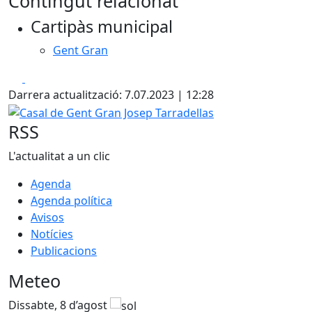
Contingut relacionat
+
Cartipàs municipal
−
Gent Gran
Facebook
X
Darrera actualització: 7.07.2023 | 12:28
Casal de Gent Gran Josep Tarradellas
RSS
L'actualitat a un clic
Agenda
Agenda política
Avisos
Notícies
Publicacions
Meteo
Dissabte, 8 d’agost
D