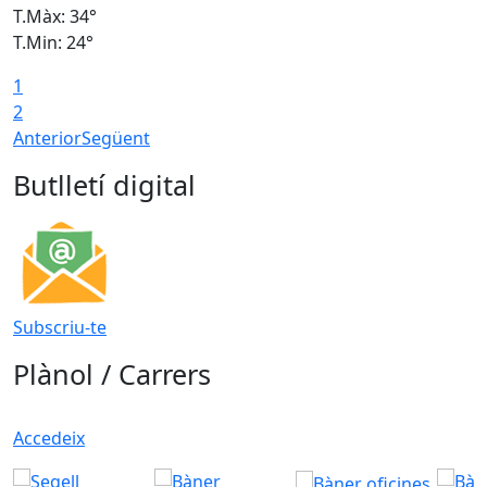
T.Màx: 34°
T
T.Min: 24°
T
1
2
Anterior
Següent
Butlletí digital
Subscriu-te
Plànol / Carrers
Accedeix