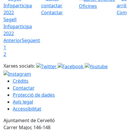
Oficines
Contactar
Com a
Segell
Infoparticipa
2022
Anterior
Següent
1
2
Xarxes socials:
Crèdits
Contactar
Protecció de dades
Avís legal
Accessibilitat
Ajuntament de Cervelló
Carrer Major, 146-148