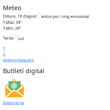
Meteo
Dilluns, 10 d’agost
D
T.Màx: 34°
T
T.Min: 26°
T
Tarda
T
1
2
Anterior
Següent
Butlletí digital
Subscriu-te