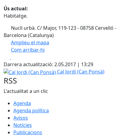
Ús actual:
Habitatge.
Nucli urbà. C/ Major, 119-123 - 08758 Cervelló -
Barcelona (Catalunya)
Amplieu el mapa
Com arribar-hi
Leaflet
| ©
OpenStreetMap
contributors
Facebook
X
+
Darrera actualització: 2.05.2017 | 13:29
−
Cal Jordi (Can Ponsà)
Cal Jordi (Can Ponsà)
RSS
L'actualitat a un clic
Agenda
Agenda política
Avisos
Notícies
Publicacions