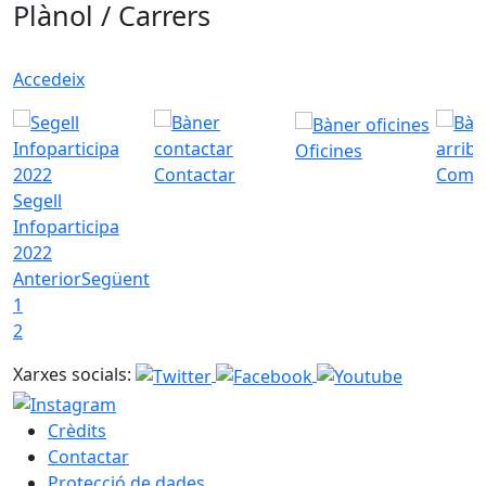
Plànol / Carrers
Accedeix
Oficines
Contactar
Com a
Segell
Infoparticipa
2022
Anterior
Següent
1
2
Xarxes socials:
Crèdits
Contactar
Protecció de dades