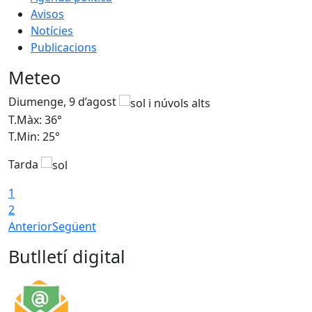
Avisos
Notícies
Publicacions
Meteo
Diumenge, 9 d’agost
D
T.Màx: 36°
T
T.Min: 25°
T
Tarda
T
1
2
Anterior
Següent
Butlletí digital