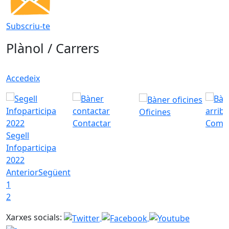
Subscriu-te
Plànol / Carrers
Accedeix
Oficines
Contactar
Com a
Segell
Infoparticipa
2022
Anterior
Següent
1
2
Xarxes socials: