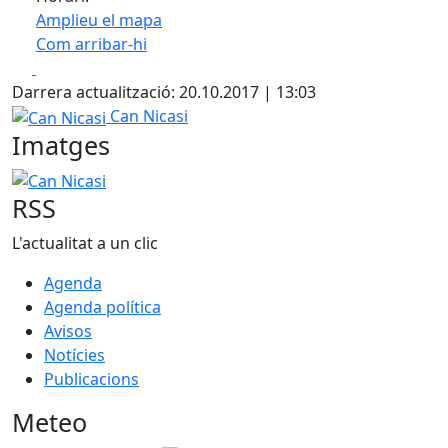
Amplieu el mapa
Com arribar-hi
Leaflet
| ©
OpenStreetMap
contributors
Facebook
X
+
Darrera actualització: 20.10.2017 | 13:03
−
Can Nicasi
Can Nicasi
Imatges
Can Nicasi
RSS
L'actualitat a un clic
Agenda
Agenda política
Avisos
Notícies
Publicacions
Meteo