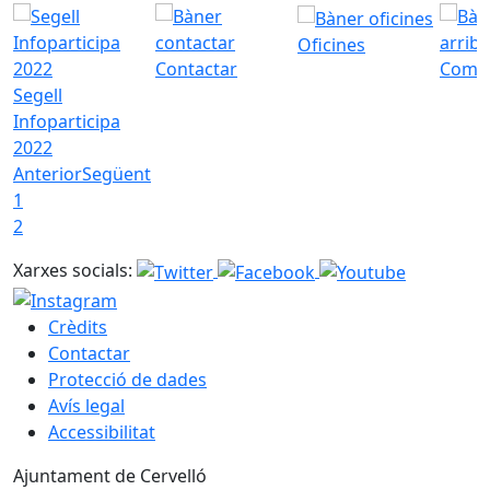
Oficines
Contactar
Com a
Segell
Infoparticipa
2022
Anterior
Següent
1
2
Xarxes socials:
Crèdits
Contactar
Protecció de dades
Avís legal
Accessibilitat
Ajuntament de Cervelló