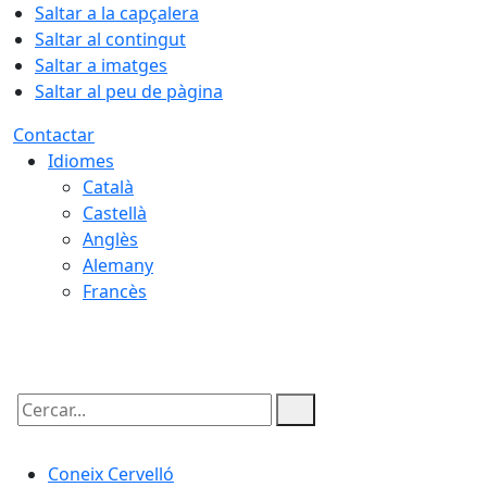
Saltar a la capçalera
Saltar al contingut
Saltar a imatges
Saltar al peu de pàgina
Contactar
Idiomes
Català
Castellà
Anglès
Alemany
Francès
10.08.2026 | 20:17
Cercar:
Coneix Cervelló