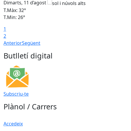
Dimarts, 11 d’agost
D
T.Màx: 32°
T
T.Min: 26°
T
1
2
Anterior
Següent
Butlletí digital
Subscriu-te
Plànol / Carrers
Accedeix