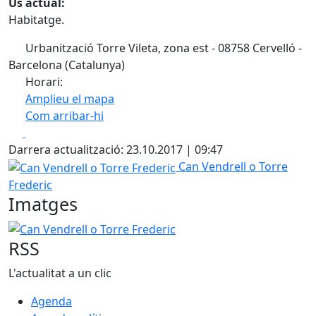
Ús actual:
Habitatge.
Urbanització Torre Vileta, zona est - 08758 Cervelló -
Barcelona (Catalunya)
Horari:
Amplieu el mapa
Com arribar-hi
Leaflet
| ©
OpenStreetMap
contributors
Facebook
X
+
Darrera actualització: 23.10.2017 | 09:47
−
Can Vendrell o Torre Frederic
Can Vendrell o Torre
Frederic
Imatges
Can Vendrell o Torre Frederic
RSS
L'actualitat a un clic
Agenda