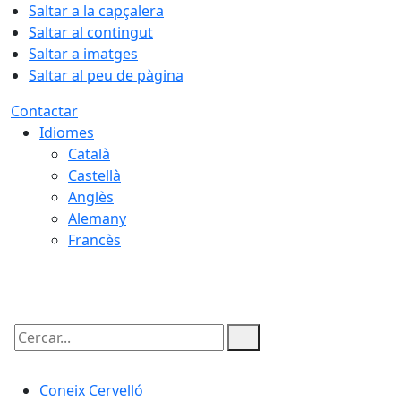
Saltar a la capçalera
Saltar al contingut
Saltar a imatges
Saltar al peu de pàgina
Contactar
Idiomes
Català
Castellà
Anglès
Alemany
Francès
10.08.2026 | 19:20
Cercar:
Coneix Cervelló