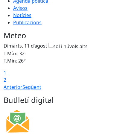
Agenda política
Avisos
Notícies
Publicacions
Meteo
Dimarts, 11 d’agost
D
T.Màx: 32°
T
T.Min: 26°
T
1
2
Anterior
Següent
Butlletí digital