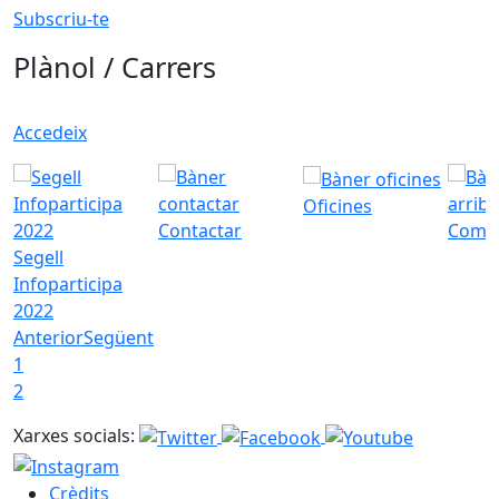
Subscriu-te
Plànol / Carrers
Accedeix
Oficines
Contactar
Com a
Segell
Infoparticipa
2022
Anterior
Següent
1
2
Xarxes socials:
Crèdits