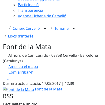
Participació
Transparència
Agenda Urbana de Cervelló
Coneix Cervelló
Turisme
Llocs d'interès
Font de la Mata
Al nord de Can Casildo - 08758 Cervelló - Barcelona
(Catalunya)
Amplieu el mapa
Com arribar-hi
Leaflet
| ©
OpenStreetMap
contributors
Facebook
X
+
Darrera actualització: 17.05.2017 | 12:39
−
Font de la Mata
Font de la Mata
RSS
L'actualitat a un clic