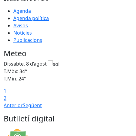
Agenda
Agenda política
Avisos
Notícies
Publicacions
Meteo
Dissabte, 8 d’agost
D
T.Màx: 34°
T
T.Min: 24°
T
1
2
Anterior
Següent
Butlletí digital