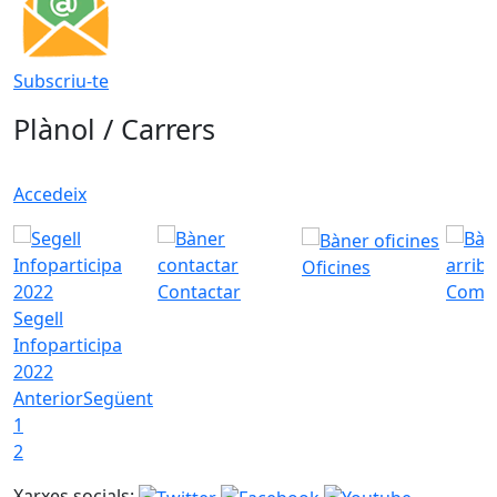
Subscriu-te
Plànol / Carrers
Accedeix
Oficines
Contactar
Com a
Segell
Infoparticipa
2022
Anterior
Següent
1
2
Xarxes socials: