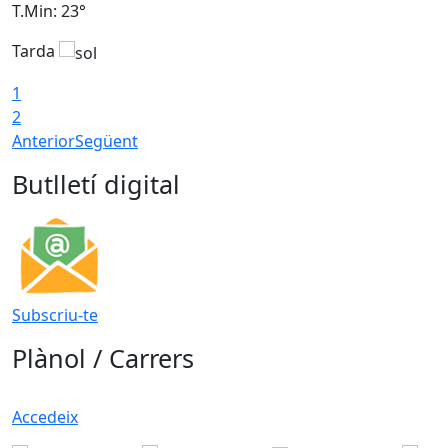
T.Min: 23°
T
Tarda
1
2
Anterior
Següent
Butlletí digital
Subscriu-te
Plànol / Carrers
Accedeix