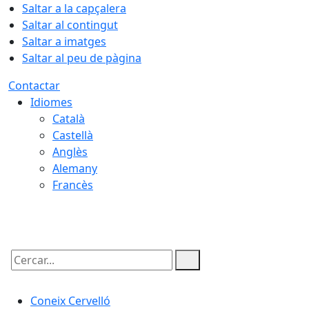
Saltar a la capçalera
Saltar al contingut
Saltar a imatges
Saltar al peu de pàgina
Contactar
Idiomes
Català
Castellà
Anglès
Alemany
Francès
06.08.2026 | 21:31
Cercar:
Coneix Cervelló