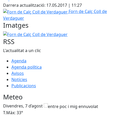
+
Darrera actualització: 17.05.2017 | 11:27
−
Forn de Calç Coll de Verdaguer
Forn de Calç Coll de
Verdaguer
Imatges
Forn de Calç Coll de Verdaguer
RSS
L'actualitat a un clic
Agenda
Agenda política
Avisos
Notícies
Publicacions
Meteo
Divendres, 7 d’agost
D
T.Màx: 33°
T