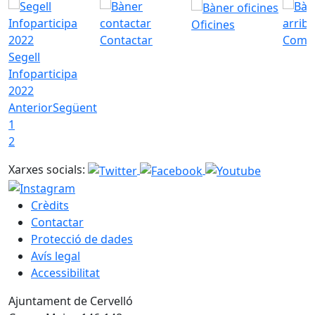
Oficines
Contactar
Com a
Segell
Infoparticipa
2022
Anterior
Següent
1
2
Xarxes socials:
Crèdits
Contactar
Protecció de dades
Avís legal
Accessibilitat
Ajuntament de Cervelló